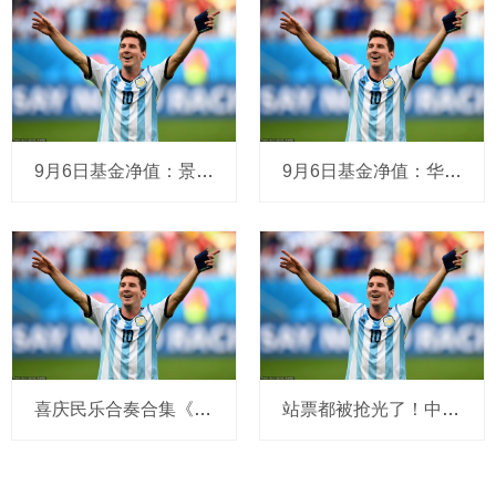
9月6日基金净值：景顺长城沪深300指数增强A最新净值1.848，跌0.75%
9月6日基金净值：华泰保兴尊诚一年定开债最新净值1.1399，涨0.11%
喜庆民乐合奏合集《花好月圆》《紫竹调》《京调》《金蛇狂舞》《旱天雷》《喜洋洋》《步步高》《百鸟朝凤》
站票都被抢光了！中国音乐在世界舞台的影响力有多大？