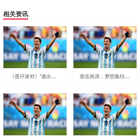
相关资讯
《蛋仔派对》“逃出惊魂夜”又添新成员！新增追捕者
迎击风浪，梦想集结！《第五人格》佣兵电竞系列